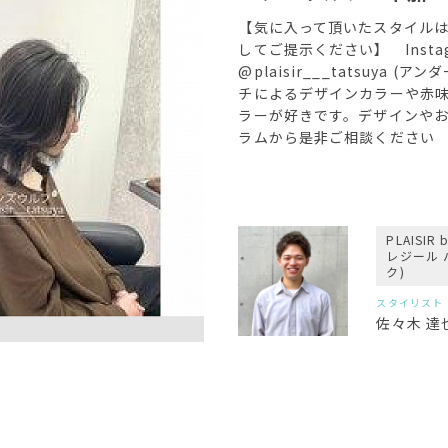
【気に入って頂いたスタイル
してご提示ください】 Insta
@plaisir___tatsuya (
チによるデザインカラーや赤
ラーが好きです。デザインや
ラムから是非ご相談ください
PLAISIR 
レジール 
ク)
スタイリスト
佐々木 達