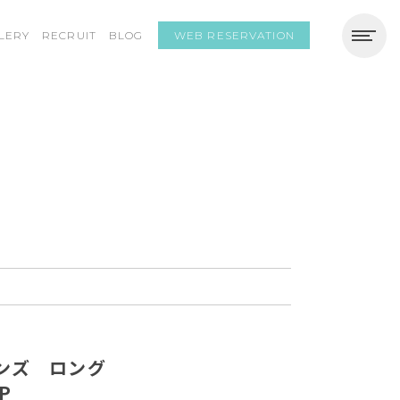
WEB RESERVATION
LERY
RECRUIT
BLOG
メンズ ロング
P