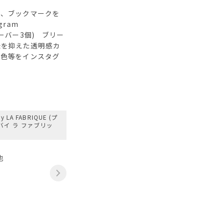
は、ブックマークを
gram
アンダーバー3個) ブリー
味を抑えた透明感カ
お色等をインスタグ
by LA FABRIQUE (プ
バイ ラ ファブリッ
也