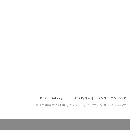
TOP
Gallery
PLAISIR/佐々木 メンズ ロングヘア
草加の美容室Plaisir (プレジール) ヘアサロン オフィシャルサ