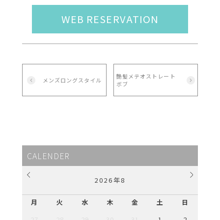
WEB RESERVATION
艶髪メテオストレート
メンズロングスタイル
ボブ
CALENDER
2026
年
8
月
火
水
木
金
土
日
27
28
29
30
31
1
2