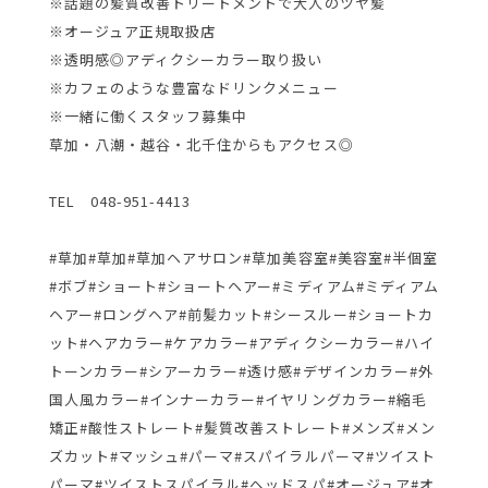
※話題の髪質改善トリートメントで大人のツヤ髪
※オージュア正規取扱店
※透明感◎アディクシーカラー取り扱い
※カフェのような豊富なドリンクメニュー
※一緒に働くスタッフ募集中
草加・八潮・越谷・北千住からもアクセス◎
TEL 048-951-4413
#草加#草加#草加ヘアサロン#草加美容室#美容室#半個室
#ボブ#ショート#ショートヘアー#ミディアム#ミディアム
ヘアー#ロングヘア#前髪カット#シースルー#ショートカ
ット#ヘアカラー#ケアカラー#アディクシーカラー#ハイ
トーンカラー#シアーカラー#透け感#デザインカラー#外
国人風カラー#インナーカラー#イヤリングカラー#縮毛
矯正#酸性ストレート#髪質改善ストレート#メンズ#メン
ズカット#マッシュ#パーマ#スパイラルパーマ#ツイスト
パーマ#ツイストスパイラル#ヘッドスパ#オージュア#オ